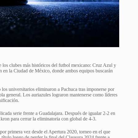
e los clubes más históricos del futbol mexicano: Cruz Azul y
n en la Ciudad de México, donde ambos equipos buscarán
 los universitarios eliminaron a Pachuca tras imponerse por
bla general. Los auriazules lograron mantenerse como líderes
sificación.
icada serie frente a Guadalajara. Después de igualar 2-2 en
Akron para cerrar la eliminatoria con global de 4-3.
 por primera vez desde el Apertura 2020, torneo en el que
título luego de perder la final del Clausura 2024 frente a