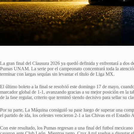
La gran final del Clausura 2026 ya quedó definida y enfrentará a dos d
Pumas UNAM. La serie por el campeonato concentrará toda la atenció
terminar con largas sequías sin levantar el título de Liga MX.
El último boleto a la final se resolvió este domingo 17 de mayo, cuando
marcador global de 1-1, avanzando gracias a su mejor posición en la ta
de la fase regular, criterio que terminó siendo decisivo para sellar su cla
Por su parte, La Máquina consiguió su pase luego de superar una compl
el partido de ida, los celestes vencieron 2-1 a las Chivas en el Estadio 
Con este resultado, los Pumas regresan a una final del futbol mexicano
cayeron ante Club León. Mientras tanto, Cruz Azul vuelve a disputar el 