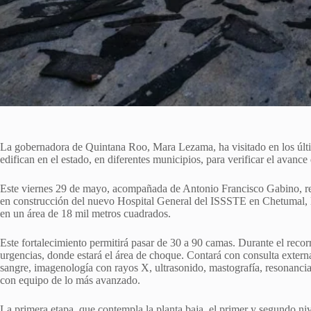
La gobernadora de Quintana Roo, Mara Lezama, ha visitado en los últim
edifican en el estado, en diferentes municipios, para verificar el avance
Este viernes 29 de mayo, acompañada de Antonio Francisco Gabino, resi
en construcción del nuevo Hospital General del ISSSTE en Chetumal, la 
en un área de 18 mil metros cuadrados.
Este fortalecimiento permitirá pasar de 30 a 90 camas. Durante el reco
urgencias, donde estará el área de choque. Contará con consulta externa
sangre, imagenología con rayos X, ultrasonido, mastografía, resonancia
con equipo de lo más avanzado.
La primera etapa, que contempla la planta baja, el primer y segundo niv