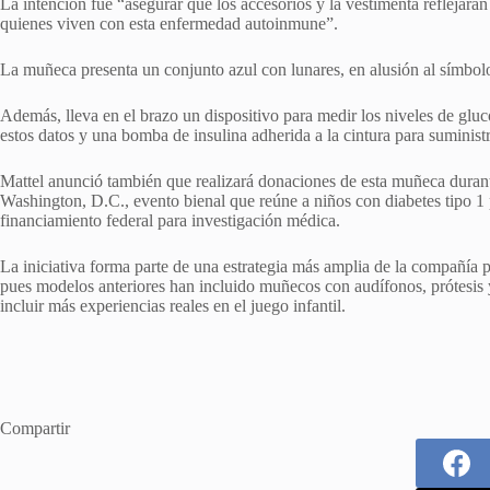
La intención fue “asegurar que los accesorios y la vestimenta reflejaran
quienes viven con esta enfermedad autoinmune”.
La muñeca presenta un conjunto azul con lunares, en alusión al símbolo
Además, lleva en el brazo un dispositivo para medir los niveles de glu
estos datos y una bomba de insulina adherida a la cintura para suminis
Mattel anunció también que realizará donaciones de esta muñeca duran
Washington, D.C., evento bienal que reúne a niños con diabetes tipo 1 
financiamiento federal para investigación médica.
La iniciativa forma parte de una estrategia más amplia de la compañía 
pues modelos anteriores han incluido muñecos con audífonos, prótesi
incluir más experiencias reales en el juego infantil.
Compartir