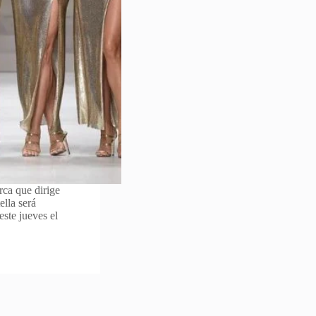
rca que dirige
lla será
ste jueves el