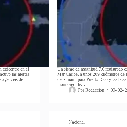
 epicentro en el
Un sismo de magnitud 7.6 registrado e
ctivó las alertas
Mar Caribe, a unos 209 kilómetros de la
e agencias de
de tsunami para Puerto Rico y las Isla
monitoreo de…
Por
Redacción
09- 02- 
Nacional